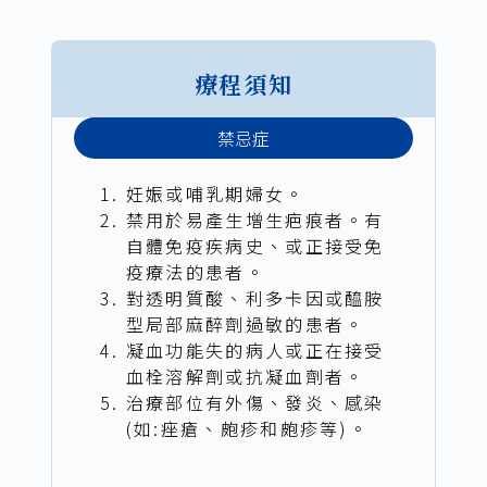
療程須知
禁忌症
妊娠或哺乳期婦女。
禁用於易產生增生疤痕者。有
自體免疫疾病史、或正接受免
疫療法的患者。
對透明質酸、利多卡因或醯胺
型局部麻醉劑過敏的患者。
凝血功能失的病人或正在接受
血栓溶解劑或抗凝血劑者。
治療部位有外傷、發炎、感染
(如:痤瘡、皰疹和皰疹等)。