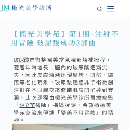
【極光美學苑】第1期-注射不
用冒險 玻尿酸成功3部曲
玻尿酸
是微整醫美常見臉部填補療程，
隨著年齡增長，體內的玻尿酸逐漸流
失，因此皮膚漸漸出現鬆垮、凹陷、皺
摺等老化現象。玻尿酸透過非手術微創
注射在不同層次來修飾肌膚凹陷達到豐
潤。此次課程由極光美學診所醫療總監
「
林立荃
醫師」指導授課，希望透過美
學苑交流來傳達「變美不用冒險」的精
神。