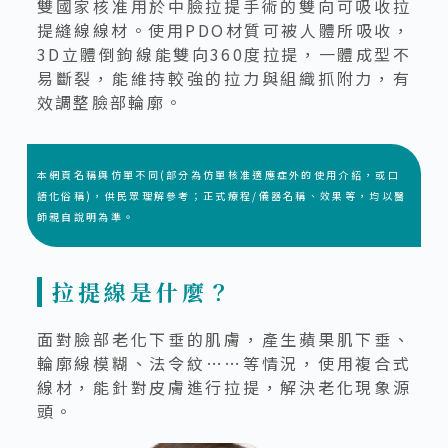
雙國家核准用於中臉拉提手術的雙向可吸收拉
提縫線線材。使用PDO材質可被人體所吸收，
3D立體倒鉤線能雙向360度拉提，一體成型不
易斷裂，能維持較強的拉力與組織抓附力，有
效調整臉部輪廓。
本網頁名稱與仿單不同(部分為仿單核准適應症外的使用介紹，或口
語化俗稱)，供民眾理解參考；正式療程/儀器名稱、效果等，均以醫
師親自說明為準。
拉提線是什麼？
面對臉部老化下垂的肌膚，產生蘋果肌下垂、
輪廓線模糊、法令紋……等情況，使用複合式
線材，能針對皮膚進行拉提，解決老化現象源
頭。