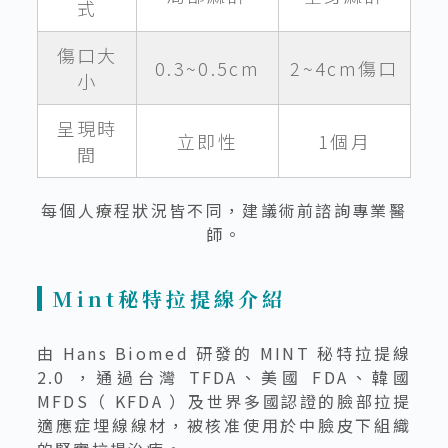
式
傷口大
0.3~0.5cm
2~4cm傷口
小
呈現時
立即性
1個月
間
每個人療程狀況皆不同，建議術前諮詢專業醫
師。
Mint秘特拉提線介紹
由 Hans Biomed 研發的 MINT 秘特拉提線
2.0 ，通過台灣 TFDA、美國 FDA、韓國
MFDS（ KFDA ）及世界多國認證的臉部拉提
適應症埋線線材，被核准使用於中臉皮下組織