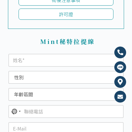
許可證
Mint秘特拉提線​
N
o
c