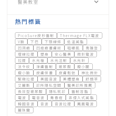
醫美教室
熱門標籤
PicoSure皮秒雷射
Thermage FLX電波
V臉
下巴
下顎線條
低溫減脂
凹洞疤
凹痘疤養膚術
咀嚼肌
喬雅登
埋線拉提
塑身
安心醫美
微針電波
拉提
水光槍
水光注射
水光針
法令紋
淨膚雷射
玻尿酸
瘦小腿
瘦小臉
皮膚保養
皮膚鬆弛
神比微針
緊緻拉提
美國音波
美體塑身
舒顏萃
艾麗斯
診所隱私空間
醫美診所推薦
長效型玻尿酸
隱私就診
雷射溶脂
電波
電音波
青春痘
非侵入式減脂
韓國音波
音波
音波拉提
鳳凰電波
麗珠蘭