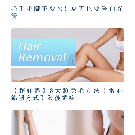
毛手毛腳不要來! 夏天也要淨白光
滑
【超詳盡】8大類除毛方法！當心
錯誤方式引發後遺症