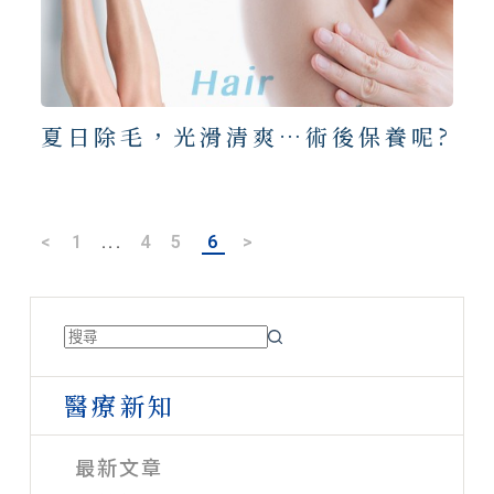
夏日除毛，光滑清爽…術後保養呢?
<
1
...
4
5
6
>
醫療新知
最新文章