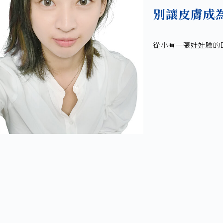
別讓皮膚成
從小有一張娃娃臉的D