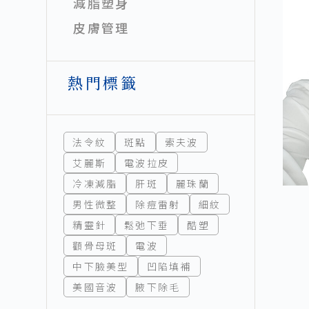
減脂塑身
皮膚管理
熱門標籤
法令紋
斑點
索夫波
艾麗斯
電波拉皮
冷凍減脂
肝斑
麗珠蘭
男性微整
除痘雷射
細紋
精靈針
鬆弛下垂
酷塑
顴骨母斑
電波
中下臉美型
凹陷填補
美國音波
腋下除毛