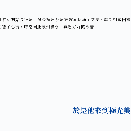
青春期開始長痘痘，發炎痘痘及痘疤逐漸爬滿了臉龐，感到相當困擾
影響了心情，時常因此感到鬱悶，真想好好的改善~
於是他來到極光美