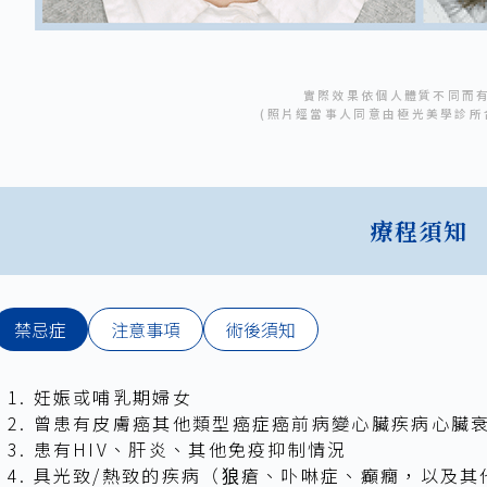
實際效果依個人體質不同而
(照片經當事人同意由極光美學診所
療程須知
禁忌症
注意事項
術後須知
妊娠或哺乳期婦女
曾患有皮膚癌其他類型癌症癌前病變心臟疾病心臟
患有HIV、肝炎、其他免疫抑制情況
具光致/熱致的疾病（狼瘡、卟啉症、癲癇，以及