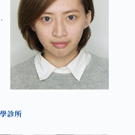
，
學診所