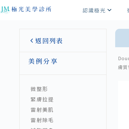
認識極光
返回列表
Dou
美例分享
膚質
微整形
緊膚拉提
雷射美肌
雷射除毛