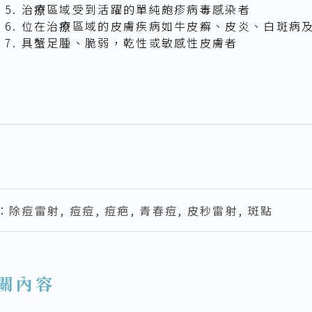
治療區域受到活躍的單純皰疹病毒感染者
位在治療區域的皮膚疾病如牛皮癬、皮炎、白斑病
具蟹足腫、脆弱，乾性或敏感性皮膚者
s：
除痘雷射
,
痘痘
,
痘疤
,
青春痘
,
皮秒雷射
,
斑點
關內容