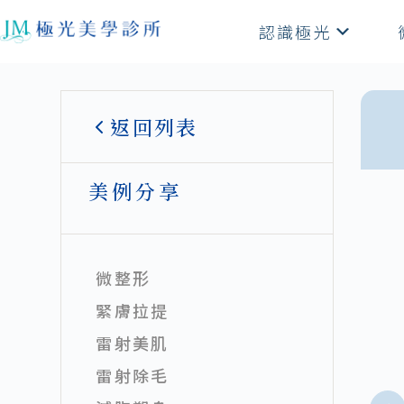
認識極光
返回列表
美例分享
微整形
緊膚拉提
雷射美肌
雷射除毛