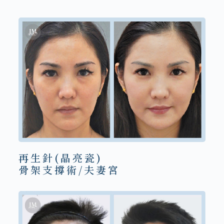
再生針(晶亮瓷)
骨架支撐術/夫妻宮