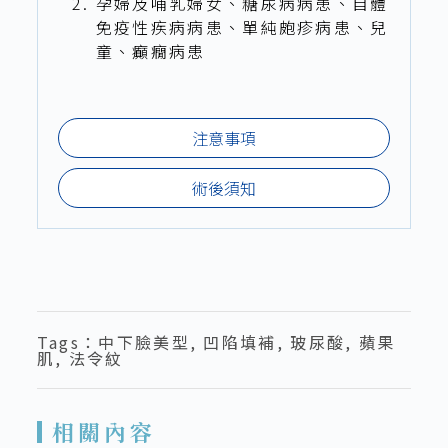
孕婦及哺乳婦女、糖尿病病患、自體
免疫性疾病病患、單純皰疹病患、兒
童、癲癇病患
注意事項
術後須知
Tags：
中下臉美型
,
凹陷填補
,
玻尿酸
,
蘋果
肌
,
法令紋
相關內容