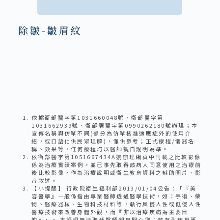
除皺-皺眉紋
依據衛部醫字第1031660048號、衛部醫字第
1031662939號、衛部署醫字第0990262180號辦理；本
宣傳名稱與仿單不同(部分為仿單核准適應症外的使用介
紹，或口語化供民眾理解)，僅供參考；正式療程/儀器名
稱、效果等，任何療程均以醫師親自說明為準。
依衛部醫字第1051667434A號辦理網頁中刊載之比較影像
係為治療實績案例，並已事先取得該病人同意使用之治療前
後比較影像，作為治療說明或衛生教育資料之輔助圖片、影
音敘述。
【小提醒】 行政院衛生福利部2013/01/04公告：「『美
容醫學』一般係指由專業醫師透過醫學技術，如：手術、藥
物、醫療器械、生物科技材料等，執行具侵入性或低侵入性
醫療技術來改善身體外觀，而『非以治療疾病為主要目
的』」。 本資訊無法取代醫師親自關心您；若有副作用等