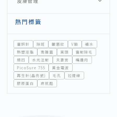
皮膚管理
熱門標籤
童妍針
除斑
皺眉紋
V臉
補水
熱塑溶脂
喬雅露
黑頭
雷射除毛
頰凹
水光注射
夫妻宮
嘴邊肉
PicoSure 755
黃金電波
再生針(晶亮瓷)
毛孔
拉提線
膠原蛋白
疼就酷