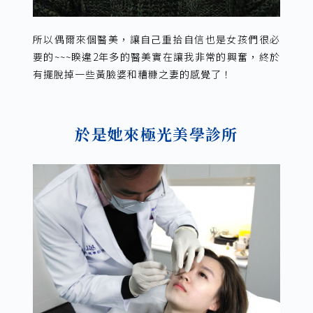
所以偶爾來個醫美，讓自己重拾自信也是女孩們很必
要的~~~睽違2年多的醫美實在讓我非常的興奮，終於
有擺脫掉一些黃臉婆和糟糠之妻的感覺了！
於是她來極光美學診所