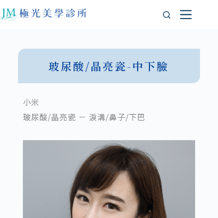
玻尿酸/晶亮瓷-中下臉
小米
玻尿酸/晶亮瓷 － 淚溝/鼻子/下巴