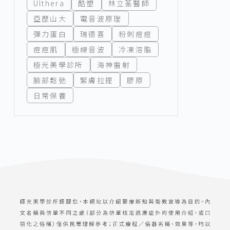
Ulthera
酷塑
林立荃醫師
亞歷山大
電音波原理
彈力蛋白
瑞德喜
粉刺痘痘
痘痘肌
極線音波
冷凍溶脂
極光美學診所
海神雷射
臉部鬆弛
緊膚拉提
膠原
日常保養