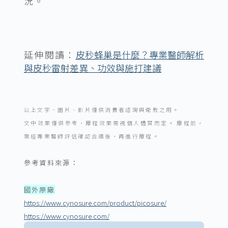
況。
延伸閱讀：
皮秒蜂巢是什麼？專業醫師解析
與皮秒雷射差異、功效與施打建議
以上文字、圖片、影片僅供消費者諮詢與衛教之用。
文中效果僅供參考，療程效果需視個人體質而定。 療程前，
需經專業醫師評估確認合適後，再進行療程。
參考資料來源：
國外原廠
https://www.cynosure.com/product/picosure/
https://www.cynosure.com/