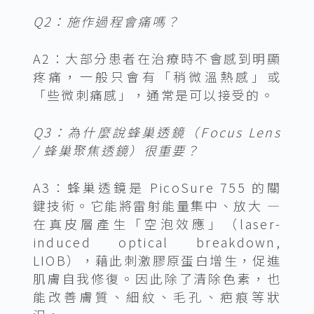
Q2：施作過程會痛嗎？
A2：大部分患者在治療時不會感到明顯
疼痛，一般只會有「稍微溫熱感」或
「些微刺痛感」，通常是可以接受的。
Q3：為什麼說蜂巢透鏡（Focus Lens
/ 蜂巢聚焦透鏡）很重要？
A3：蜂巢透鏡是 PicoSure 755 的關
鍵技術。它能將雷射能量集中、放大 —
在真皮層產生「空泡效應」（laser-
induced optical breakdown,
LIOB），藉此刺激膠原蛋白增生，促進
肌膚自我修復。因此除了清除色素，也
能改善膚質、細紋、毛孔、疤痕等狀