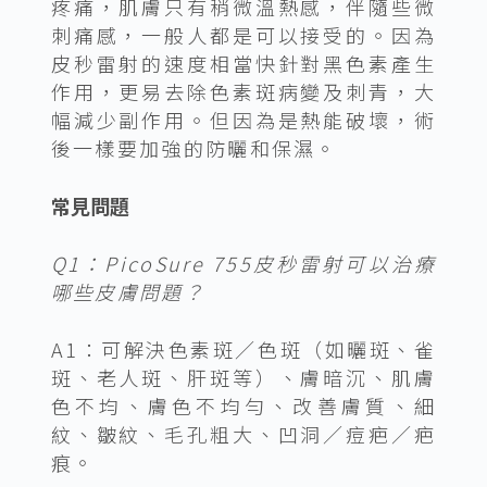
疼痛，肌膚只有稍微溫熱感，伴隨些微
刺痛感，一般人都是可以接受的。因為
皮秒雷射的速度相當快針對黑色素產生
作用，更易去除色素斑病變及刺青，大
幅減少副作用。但因為是熱能破壞，術
後一樣要加強的防曬和保濕。
常見問題
Q1：PicoSure 755皮秒雷射可以治療
哪些皮膚問題？
A1：可解決色素斑／色斑（如曬斑、雀
斑、老人斑、肝斑等）、膚暗沉、肌膚
色不均、膚色不均勻、改善膚質、細
紋、皺紋、毛孔粗大、凹洞／痘疤／疤
痕。