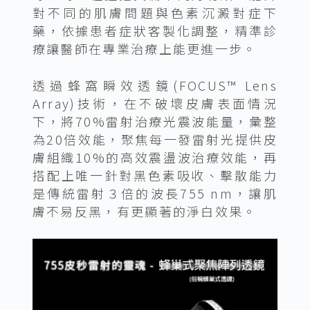
對不同的肌膚問題與色素沉澱對症下
藥，依據患者症狀客製化調整，精準診
療讓醫師在專業治療上能更進一步。
透過蜂窩瞬效透鏡(FOCUS™ Lens
Array)技術，在不破壞皮膚表面情況
下，將70%雷射治療光震波能量，彙整
為20倍效能，聚焦每一發雷射光提供皮
膚組織10%的高效震盪波治療效能，再
搭配上唯一針對黑色素吸收、擊散能力
是傳統雷射３倍的波長755 nm，讓肌
膚不易反黑，有更顯著的淨白效果。