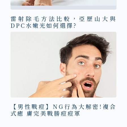
雷射除毛方法比較，亞歷山大與
DPC水嫩光如何選擇?
【男性戰痘】NG行為大解密!複合
式癒 膚完美戰勝痘痘軍