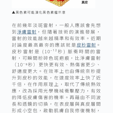
▲黑色素可能演化黑色素瘤示意
在前幾年淡斑雷射，一般人應該會先想
到
淨膚雷射
，但隨著技術的演進發展，
雷射的效能越來越精準和有效率。近期
討論度最高最夯的應該就是
皮秒雷射
。
皮秒雷射是 (10⁻¹²秒) 脈衝時間的雷
射，可瞬間粉碎色斑疤痕，比淨膚雷射
（10⁻⁹秒）更快更有效、熱傷害更少、
舒適度更大。在效率上也由傳統奈秒提
升到皮秒的效能，在速度效率上快了近
千倍，在作用原理上，取代了傳統熱效
應，改為採用光學機械衝擊壓力，有效
的降低皮膚傷害的機率。再藉由不同波
長和透鏡的切換，在表皮層與真皮層間
形成小空包，啟動肌膚自我修復機制，