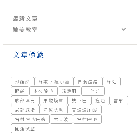
最新文章
醫美教室
文章標籤
洢蓮絲
除皺 / 瘦小臉
凹洞痘疤
除斑
眼袋
永久除毛
賦活肌
三倍光
臉部填充
果酸煥膚
雙下巴
痘疤
雷射
局部減脂
涼感除毛
艾玻玻尿酸
雷射除毛缺點
索夫波
雷射除毛
開運微整