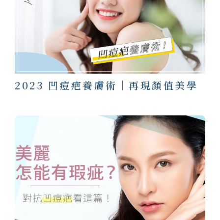
2023 凹痘疤養膚術｜再現顏值美學